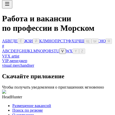
Работа и вакансии
по профессии в Морском
А
Б
В
Г
Д
Е
Ж
З
И
К
Л
М
Н
О
П
Р
С
Т
У
Ф
Х
Ц
Ч
Ш
Э
Ю
Ё
Й
Щ
Ы
Я
#
A
B
C
D
E
F
G
H
I
J
K
L
M
N
O
P
Q
R
S
T
U
W
X
V
Y
Z
VFX artist
VIP-менеджер
visual merchandiser
Скачайте приложение
Чтобы получать уведомления о приглашениях мгновенно
HeadHunter
Размещение вакансий
Поиск по резюме
О компании