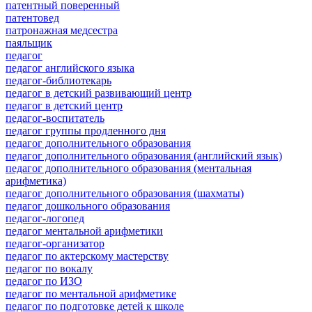
патентный поверенный
патентовед
патронажная медсестра
паяльщик
педагог
педагог английского языка
педагог-библиотекарь
педагог в детский развивающий центр
педагог в детский центр
педагог-воспитатель
педагог группы продленного дня
педагог дополнительного образования
педагог дополнительного образования (английский язык)
педагог дополнительного образования (ментальная
арифметика)
педагог дополнительного образования (шахматы)
педагог дошкольного образования
педагог-логопед
педагог ментальной арифметики
педагог-организатор
педагог по актерскому мастерству
педагог по вокалу
педагог по ИЗО
педагог по ментальной арифметике
педагог по подготовке детей к школе