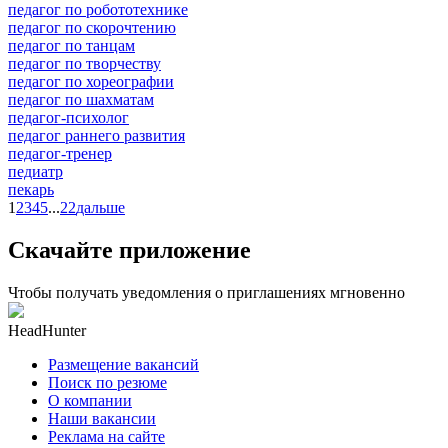
педагог по робототехнике
педагог по скорочтению
педагог по танцам
педагог по творчеству
педагог по хореографии
педагог по шахматам
педагог-психолог
педагог раннего развития
педагог-тренер
педиатр
пекарь
1
2
3
4
5
...
22
дальше
Скачайте приложение
Чтобы получать уведомления о приглашениях мгновенно
HeadHunter
Размещение вакансий
Поиск по резюме
О компании
Наши вакансии
Реклама на сайте