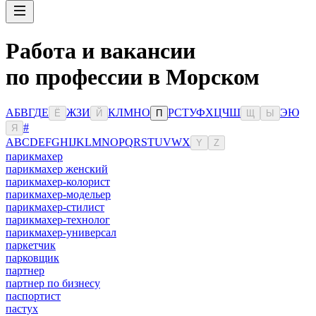
Работа и вакансии
по профессии в Морском
А
Б
В
Г
Д
Е
Ж
З
И
К
Л
М
Н
О
Р
С
Т
У
Ф
Х
Ц
Ч
Ш
Э
Ю
Ё
Й
П
Щ
Ы
#
Я
A
B
C
D
E
F
G
H
I
J
K
L
M
N
O
P
Q
R
S
T
U
V
W
X
Y
Z
парикмахер
парикмахер женский
парикмахер-колорист
парикмахер-модельер
парикмахер-стилист
парикмахер-технолог
парикмахер-универсал
паркетчик
парковщик
партнер
партнер по бизнесу
паспортист
пастух